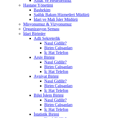
Amaç ve Hedeflerimiz
Hastane Yönetimi
Başhekim
Sağlık Bakım Hizmetleri Müdürü
İdari ve Mali İşler Müdürü
Misyonumuz & Vizyonumuz
Organizasyon Şeması
İdari Birimler
Adli Sekreterlik
Nasıl Gidilir?
Birim Çalışanları
İç Hat Telefon
Arşiv Birimi
Nasıl Gidilir?
Birim Çalışanları
İç Hat Telefon
Ayniyat Birimi
Nasıl Gidilir?
Birim Çalışanları
İç Hat Telefon
Bilgi İşlem Birimi
Nasıl Gidilir?
Birim Çalışanları
İç Hat Telefon
İstatistik Birimi