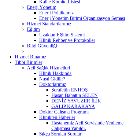
Kalite Komite Listesi
Enerji Yönetim
Enerji Politikamız
Enerji Yönetim Birimi Organizasyon Şeması
Hizmet Standartlarımız
Eğitim
Uzaktan Eğitim Sistemi
Klinik Rehber ve Protokoller
Bilgi Güvenliği
Hizmet Binamız
Tıbbi Birimler
Acil Sağlık Hizmetleri
Klinik Hakkında
Nasıl Gidilir?
Doktorlarımız
Şerafettin ENHOŞ
Hasan Bahattin SELEN
DENİZ YAVUZER İLİK
GALİP KARAKAYA
Doktor Çalışma Programı
Klinikten Haberler
Hastanemiz Acil Servisinde Yenileme
Çalışması Yapıldı.
Sıkça Sorulan Sorular