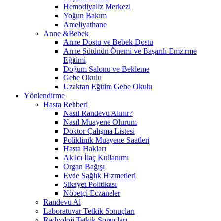
Hemodiyaliz Merkezi
Yoğun Bakım
Ameliyathane
Anne &Bebek
Anne Dostu ve Bebek Dostu
Anne Sütünün Önemi ve Başarılı Emzirme
Eğitimi
Doğum Salonu ve Bekleme
Gebe Okulu
Uzaktan Eğitim Gebe Okulu
Yönlendirme
Hasta Rehberi
Nasıl Randevu Alınır?
Nasıl Muayene Olurum
Doktor Çalışma Listesi
Poliklinik Muayene Saatleri
Hasta Hakları
Akılcı İlaç Kullanımı
Organ Bağışı
Evde Sağlık Hizmetleri
Şikayet Politikası
Nöbetçi Eczaneler
Randevu Al
Laboratuvar Tetkik Sonuçları
Radyoloji Tetkik Sonuçları