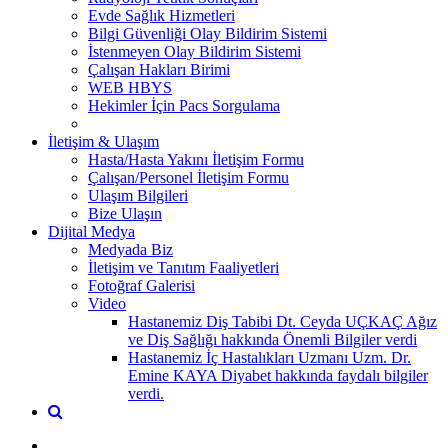
Evde Sağlık Hizmetleri
Bilgi Güvenliği Olay Bildirim Sistemi
İstenmeyen Olay Bildirim Sistemi
Çalışan Hakları Birimi
WEB HBYS
Hekimler İçin Pacs Sorgulama
İletişim & Ulaşım
Hasta/Hasta Yakını İletişim Formu
Çalışan/Personel İletişim Formu
Ulaşım Bilgileri
Bize Ulaşın
Dijital Medya
Medyada Biz
İletişim ve Tanıtım Faaliyetleri
Fotoğraf Galerisi
Video
Hastanemiz Diş Tabibi Dt. Ceyda UÇKAÇ Ağız
ve Diş Sağlığı hakkında Önemli Bilgiler verdi
Hastanemiz İç Hastalıkları Uzmanı Uzm. Dr.
Emine KAYA Diyabet hakkında faydalı bilgiler
verdi.