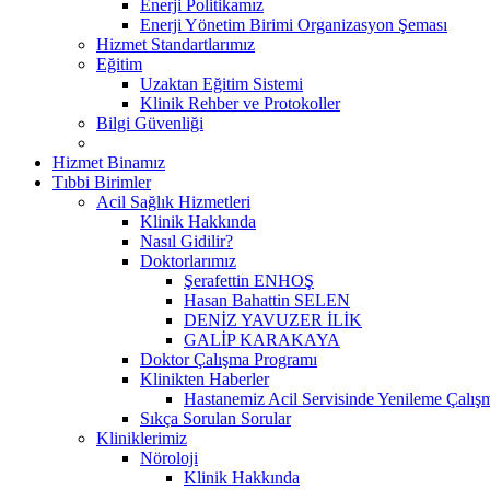
Enerji Politikamız
Enerji Yönetim Birimi Organizasyon Şeması
Hizmet Standartlarımız
Eğitim
Uzaktan Eğitim Sistemi
Klinik Rehber ve Protokoller
Bilgi Güvenliği
Hizmet Binamız
Tıbbi Birimler
Acil Sağlık Hizmetleri
Klinik Hakkında
Nasıl Gidilir?
Doktorlarımız
Şerafettin ENHOŞ
Hasan Bahattin SELEN
DENİZ YAVUZER İLİK
GALİP KARAKAYA
Doktor Çalışma Programı
Klinikten Haberler
Hastanemiz Acil Servisinde Yenileme Çalışm
Sıkça Sorulan Sorular
Kliniklerimiz
Nöroloji
Klinik Hakkında