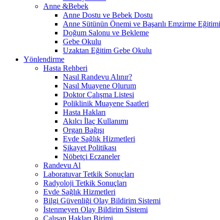
Anne &Bebek
Anne Dostu ve Bebek Dostu
Anne Sütünün Önemi ve Başarılı Emzirme Eğitim
Doğum Salonu ve Bekleme
Gebe Okulu
Uzaktan Eğitim Gebe Okulu
Yönlendirme
Hasta Rehberi
Nasıl Randevu Alınır?
Nasıl Muayene Olurum
Doktor Çalışma Listesi
Poliklinik Muayene Saatleri
Hasta Hakları
Akılcı İlaç Kullanımı
Organ Bağışı
Evde Sağlık Hizmetleri
Şikayet Politikası
Nöbetçi Eczaneler
Randevu Al
Laboratuvar Tetkik Sonuçları
Radyoloji Tetkik Sonuçları
Evde Sağlık Hizmetleri
Bilgi Güvenliği Olay Bildirim Sistemi
İstenmeyen Olay Bildirim Sistemi
Çalışan Hakları Birimi