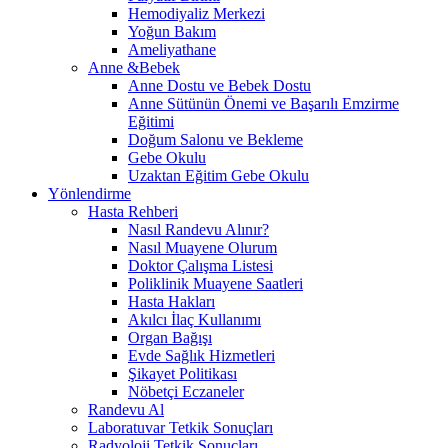
Hemodiyaliz Merkezi
Yoğun Bakım
Ameliyathane
Anne &Bebek
Anne Dostu ve Bebek Dostu
Anne Sütünün Önemi ve Başarılı Emzirme
Eğitimi
Doğum Salonu ve Bekleme
Gebe Okulu
Uzaktan Eğitim Gebe Okulu
Yönlendirme
Hasta Rehberi
Nasıl Randevu Alınır?
Nasıl Muayene Olurum
Doktor Çalışma Listesi
Poliklinik Muayene Saatleri
Hasta Hakları
Akılcı İlaç Kullanımı
Organ Bağışı
Evde Sağlık Hizmetleri
Şikayet Politikası
Nöbetçi Eczaneler
Randevu Al
Laboratuvar Tetkik Sonuçları
Radyoloji Tetkik Sonuçları