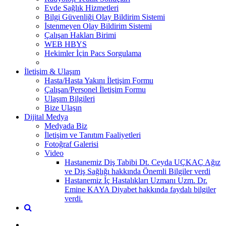
Evde Sağlık Hizmetleri
Bilgi Güvenliği Olay Bildirim Sistemi
İstenmeyen Olay Bildirim Sistemi
Çalışan Hakları Birimi
WEB HBYS
Hekimler İçin Pacs Sorgulama
İletişim & Ulaşım
Hasta/Hasta Yakını İletişim Formu
Çalışan/Personel İletişim Formu
Ulaşım Bilgileri
Bize Ulaşın
Dijital Medya
Medyada Biz
İletişim ve Tanıtım Faaliyetleri
Fotoğraf Galerisi
Video
Hastanemiz Diş Tabibi Dt. Ceyda UÇKAÇ Ağız
ve Diş Sağlığı hakkında Önemli Bilgiler verdi
Hastanemiz İç Hastalıkları Uzmanı Uzm. Dr.
Emine KAYA Diyabet hakkında faydalı bilgiler
verdi.