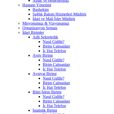
Amaç ve Hedeflerimiz
Hastane Yönetimi
Başhekim
Sağlık Bakım Hizmetleri Müdürü
İdari ve Mali İşler Müdürü
Misyonumuz & Vizyonumuz
Organizasyon Şeması
İdari Birimler
Adli Sekreterlik
Nasıl Gidilir?
Birim Çalışanları
İç Hat Telefon
Arşiv Birimi
Nasıl Gidilir?
Birim Çalışanları
İç Hat Telefon
Ayniyat Birimi
Nasıl Gidilir?
Birim Çalışanları
İç Hat Telefon
Bilgi İşlem Birimi
Nasıl Gidilir?
Birim Çalışanları
İç Hat Telefon
İstatistik Birimi