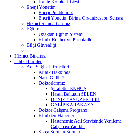
Kalite Komite Listesi
Enerji Yönetim
Enerji Politikamız
Enerji Yönetim Birimi Organizasyon Şeması
Hizmet Standartlarımız
Eğitim
Uzaktan Eğitim Sistemi
Klinik Rehber ve Protokoller
Bilgi Güvenliği
Hizmet Binamız
Tıbbi Birimler
Acil Sağlık Hizmetleri
Klinik Hakkında
Nasıl Gidilir?
Doktorlarımız
Şerafettin ENHOŞ
Hasan Bahattin SELEN
DENİZ YAVUZER İLİK
GALİP KARAKAYA
Doktor Çalışma Programı
Klinikten Haberler
Hastanemiz Acil Servisinde Yenileme
Çalışması Yapıldı.
Sıkça Sorulan Sorular