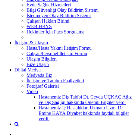
Evde Sağlık Hizmetleri
Bilgi Güvenliği Olay Bildirim Sistemi
İstenmeyen Olay Bildirim Sistemi
Çalışan Hakları Birimi
WEB HBYS
Hekimler İçin Pacs Sorgulama
İletişim & Ulaşım
Hasta/Hasta Yakını İletişim Formu
Çalışan/Personel İletişim Formu
Ulaşım Bilgileri
Bize Ulaşın
Dijital Medya
Medyada Biz
İletişim ve Tanıtım Faaliyetleri
Fotoğraf Galerisi
Video
Hastanemiz Diş Tabibi Dt. Ceyda UÇKAÇ Ağız
ve Diş Sağlığı hakkında Önemli Bilgiler verdi
Hastanemiz İç Hastalıkları Uzmanı Uzm. Dr.
Emine KAYA Diyabet hakkında faydalı bilgiler
verdi.