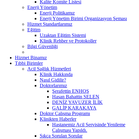
Kalite Komite Listesi
Enerji Yönetim
Enerji Politikamız
Enerji Yönetim Birimi Organizasyon Şeması
Hizmet Standartlarımız
Eğitim
Uzaktan Eğitim Sistemi
Klinik Rehber ve Protokoller
Bilgi Güvenliği
Hizmet Binamız
Tıbbi Birimler
Acil Sağlık Hizmetleri
Klinik Hakkında
Nasıl Gidilir?
Doktorlarımız
Şerafettin ENHOŞ
Hasan Bahattin SELEN
DENİZ YAVUZER İLİK
GALİP KARAKAYA
Doktor Çalışma Programı
Klinikten Haberler
Hastanemiz Acil Servisinde Yenileme
Çalışması Yapıldı.
Sıkça Sorulan Sorular