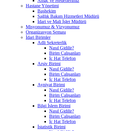
Amaç ve Hedeflerimiz
Hastane Yönetimi
Başhekim
Sağlık Bakım Hizmetleri Müdürü
İdari ve Mali İşler Müdürü
Misyonumuz & Vizyonumuz
Organizasyon Şeması
İdari Birimler
Adli Sekreterlik
Nasıl Gidilir?
Birim Çalışanları
İç Hat Telefon
Arşiv Birimi
Nasıl Gidilir?
Birim Çalışanları
İç Hat Telefon
Ayniyat Birimi
Nasıl Gidilir?
Birim Çalışanları
İç Hat Telefon
Bilgi İşlem Birimi
Nasıl Gidilir?
Birim Çalışanları
İç Hat Telefon
İstatistik Birimi