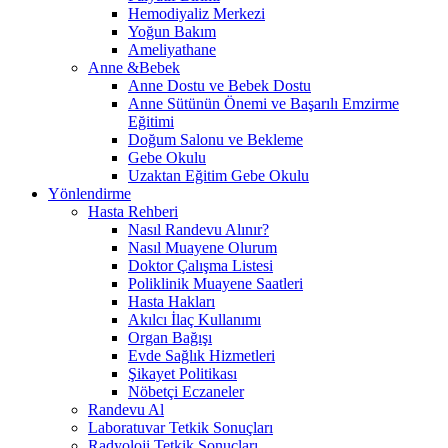
Hemodiyaliz Merkezi
Yoğun Bakım
Ameliyathane
Anne &Bebek
Anne Dostu ve Bebek Dostu
Anne Sütünün Önemi ve Başarılı Emzirme
Eğitimi
Doğum Salonu ve Bekleme
Gebe Okulu
Uzaktan Eğitim Gebe Okulu
Yönlendirme
Hasta Rehberi
Nasıl Randevu Alınır?
Nasıl Muayene Olurum
Doktor Çalışma Listesi
Poliklinik Muayene Saatleri
Hasta Hakları
Akılcı İlaç Kullanımı
Organ Bağışı
Evde Sağlık Hizmetleri
Şikayet Politikası
Nöbetçi Eczaneler
Randevu Al
Laboratuvar Tetkik Sonuçları
Radyoloji Tetkik Sonuçları