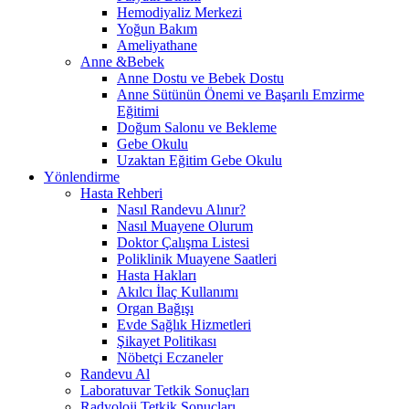
Hemodiyaliz Merkezi
Yoğun Bakım
Ameliyathane
Anne &Bebek
Anne Dostu ve Bebek Dostu
Anne Sütünün Önemi ve Başarılı Emzirme
Eğitimi
Doğum Salonu ve Bekleme
Gebe Okulu
Uzaktan Eğitim Gebe Okulu
Yönlendirme
Hasta Rehberi
Nasıl Randevu Alınır?
Nasıl Muayene Olurum
Doktor Çalışma Listesi
Poliklinik Muayene Saatleri
Hasta Hakları
Akılcı İlaç Kullanımı
Organ Bağışı
Evde Sağlık Hizmetleri
Şikayet Politikası
Nöbetçi Eczaneler
Randevu Al
Laboratuvar Tetkik Sonuçları
Radyoloji Tetkik Sonuçları