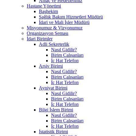
Amaç ve Hedeflerimiz
Hastane Yönetimi
Başhekim
Sağlık Bakım Hizmetleri Müdürü
İdari ve Mali İşler Müdürü
Misyonumuz & Vizyonumuz
Organizasyon Şeması
İdari Birimler
Adli Sekreterlik
Nasıl Gidilir?
Birim Çalışanları
İç Hat Telefon
Arşiv Birimi
Nasıl Gidilir?
Birim Çalışanları
İç Hat Telefon
Ayniyat Birimi
Nasıl Gidilir?
Birim Çalışanları
İç Hat Telefon
Bilgi İşlem Birimi
Nasıl Gidilir?
Birim Çalışanları
İç Hat Telefon
İstatistik Birimi