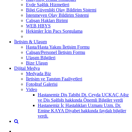
Evde Sağlık Hizmetleri
Bilgi Güvenliği Olay Bildirim Sistemi
İstenmeyen Olay Bildirim Sistemi
Çalışan Hakları Birimi
WEB HBYS
Hekimler İçin Pacs Sorgulama
İletişim & Ulaşım
Hasta/Hasta Yakını İletişim Formu
Çalışan/Personel İletişim Formu
Ulaşım Bilgileri
Bize Ulaşın
Dijital Medya
Medyada Biz
İletişim ve Tanıtım Faaliyetleri
Fotoğraf Galerisi
Video
Hastanemiz Diş Tabibi Dt. Ceyda UÇKAÇ Ağız
ve Diş Sağlığı hakkında Önemli Bilgiler verdi
Hastanemiz İç Hastalıkları Uzmanı Uzm. Dr.
Emine KAYA Diyabet hakkında faydalı bilgiler
verdi.