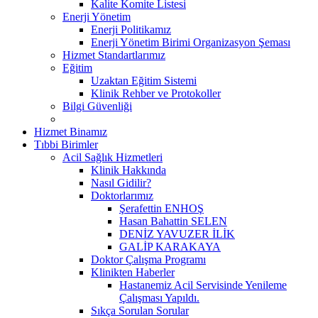
Kalite Komite Listesi
Enerji Yönetim
Enerji Politikamız
Enerji Yönetim Birimi Organizasyon Şeması
Hizmet Standartlarımız
Eğitim
Uzaktan Eğitim Sistemi
Klinik Rehber ve Protokoller
Bilgi Güvenliği
Hizmet Binamız
Tıbbi Birimler
Acil Sağlık Hizmetleri
Klinik Hakkında
Nasıl Gidilir?
Doktorlarımız
Şerafettin ENHOŞ
Hasan Bahattin SELEN
DENİZ YAVUZER İLİK
GALİP KARAKAYA
Doktor Çalışma Programı
Klinikten Haberler
Hastanemiz Acil Servisinde Yenileme
Çalışması Yapıldı.
Sıkça Sorulan Sorular