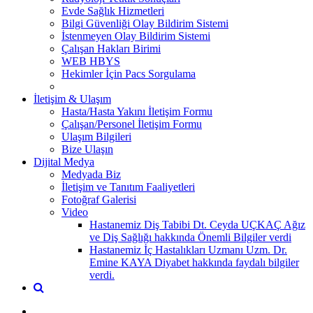
Evde Sağlık Hizmetleri
Bilgi Güvenliği Olay Bildirim Sistemi
İstenmeyen Olay Bildirim Sistemi
Çalışan Hakları Birimi
WEB HBYS
Hekimler İçin Pacs Sorgulama
İletişim & Ulaşım
Hasta/Hasta Yakını İletişim Formu
Çalışan/Personel İletişim Formu
Ulaşım Bilgileri
Bize Ulaşın
Dijital Medya
Medyada Biz
İletişim ve Tanıtım Faaliyetleri
Fotoğraf Galerisi
Video
Hastanemiz Diş Tabibi Dt. Ceyda UÇKAÇ Ağız
ve Diş Sağlığı hakkında Önemli Bilgiler verdi
Hastanemiz İç Hastalıkları Uzmanı Uzm. Dr.
Emine KAYA Diyabet hakkında faydalı bilgiler
verdi.