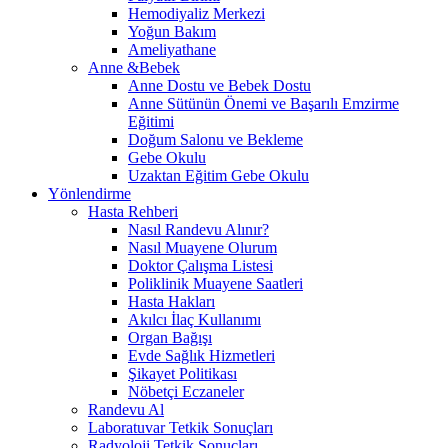
Hemodiyaliz Merkezi
Yoğun Bakım
Ameliyathane
Anne &Bebek
Anne Dostu ve Bebek Dostu
Anne Sütünün Önemi ve Başarılı Emzirme
Eğitimi
Doğum Salonu ve Bekleme
Gebe Okulu
Uzaktan Eğitim Gebe Okulu
Yönlendirme
Hasta Rehberi
Nasıl Randevu Alınır?
Nasıl Muayene Olurum
Doktor Çalışma Listesi
Poliklinik Muayene Saatleri
Hasta Hakları
Akılcı İlaç Kullanımı
Organ Bağışı
Evde Sağlık Hizmetleri
Şikayet Politikası
Nöbetçi Eczaneler
Randevu Al
Laboratuvar Tetkik Sonuçları
Radyoloji Tetkik Sonuçları