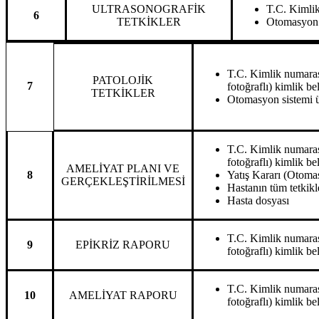
ULTRASONOGRAFİK
T.C. Kimlik 
6
TETKİKLER
Otomasyon s
T.C. Kimlik numarası
PATOLOJİK
7
fotoğraflı) kimlik be
TETKİKLER
Otomasyon sistemi ü
T.C. Kimlik numarası
fotoğraflı) kimlik be
AMELİYAT PLANI VE
8
Yatış Kararı (Otoma
GERÇEKLEŞTİRİLMESİ
Hastanın tüm tetkikl
Hasta dosyası
T.C. Kimlik numarası
9
EPİKRİZ RAPORU
fotoğraflı) kimlik be
T.C. Kimlik numarası
10
AMELİYAT RAPORU
fotoğraflı) kimlik be