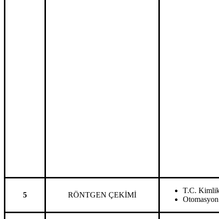
T.C. Kimlik 
5
RÖNTGEN ÇEKİMİ
Otomasyon s