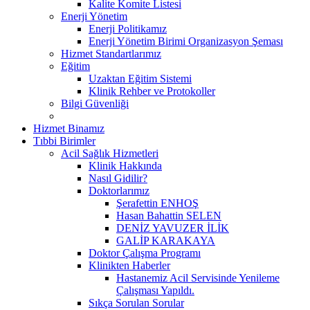
Kalite Komite Listesi
Enerji Yönetim
Enerji Politikamız
Enerji Yönetim Birimi Organizasyon Şeması
Hizmet Standartlarımız
Eğitim
Uzaktan Eğitim Sistemi
Klinik Rehber ve Protokoller
Bilgi Güvenliği
Hizmet Binamız
Tıbbi Birimler
Acil Sağlık Hizmetleri
Klinik Hakkında
Nasıl Gidilir?
Doktorlarımız
Şerafettin ENHOŞ
Hasan Bahattin SELEN
DENİZ YAVUZER İLİK
GALİP KARAKAYA
Doktor Çalışma Programı
Klinikten Haberler
Hastanemiz Acil Servisinde Yenileme
Çalışması Yapıldı.
Sıkça Sorulan Sorular