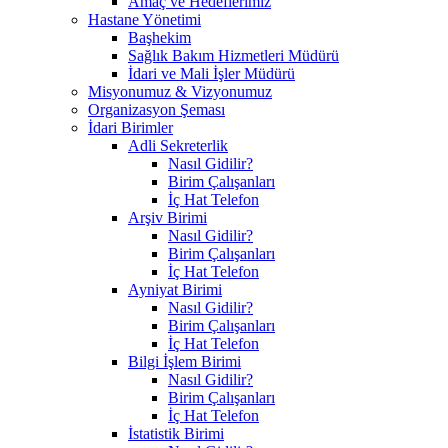
Amaç ve Hedeflerimiz
Hastane Yönetimi
Başhekim
Sağlık Bakım Hizmetleri Müdürü
İdari ve Mali İşler Müdürü
Misyonumuz & Vizyonumuz
Organizasyon Şeması
İdari Birimler
Adli Sekreterlik
Nasıl Gidilir?
Birim Çalışanları
İç Hat Telefon
Arşiv Birimi
Nasıl Gidilir?
Birim Çalışanları
İç Hat Telefon
Ayniyat Birimi
Nasıl Gidilir?
Birim Çalışanları
İç Hat Telefon
Bilgi İşlem Birimi
Nasıl Gidilir?
Birim Çalışanları
İç Hat Telefon
İstatistik Birimi