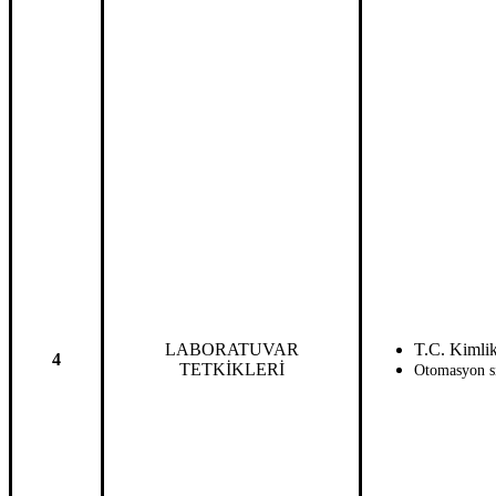
LABORATUVAR
T.C. Kimlik
4
TETKİKLERİ
Otomasyon si