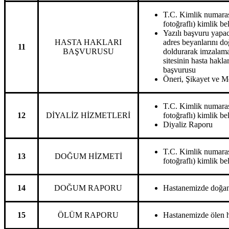
T.C. Kimlik numarası
fotoğraflı) kimlik be
Yazılı başvuru yapac
HASTA HAKLARI
adres beyanlarını do
11
BAŞVURUSU
doldurarak imzalama
sitesinin hasta hakla
başvurusu
Öneri, Şikayet ve 
T.C. Kimlik numarası
12
DİYALİZ HİZMETLERİ
fotoğraflı) kimlik be
Diyaliz Raporu
T.C. Kimlik numarası
13
DOĞUM HİZMETİ
fotoğraflı) kimlik be
14
DOĞUM RAPORU
Hastanemizde doğan
15
ÖLÜM RAPORU
Hastanemizde ölen h