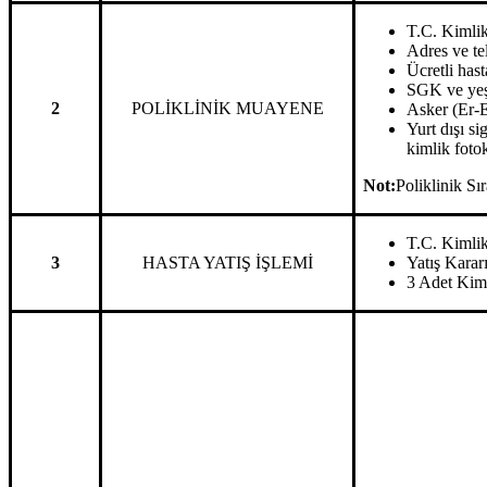
T.C. Kimlik 
Adres ve tel
Ücretli has
SGK ve yeşi
2
POLİKLİNİK MUAYENE
Asker (Er-E
Yurt dışı si
kimlik foto
Not:
Poliklinik Sı
T.C. Kimlik 
3
HASTA YATIŞ İŞLEMİ
Yatış Karar
3 Adet Kiml