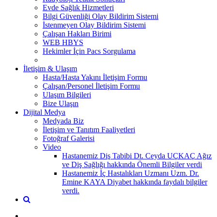
Evde Sağlık Hizmetleri
Bilgi Güvenliği Olay Bildirim Sistemi
İstenmeyen Olay Bildirim Sistemi
Çalışan Hakları Birimi
WEB HBYS
Hekimler İçin Pacs Sorgulama
İletişim & Ulaşım
Hasta/Hasta Yakını İletişim Formu
Çalışan/Personel İletişim Formu
Ulaşım Bilgileri
Bize Ulaşın
Dijital Medya
Medyada Biz
İletişim ve Tanıtım Faaliyetleri
Fotoğraf Galerisi
Video
Hastanemiz Diş Tabibi Dt. Ceyda UÇKAÇ Ağız
ve Diş Sağlığı hakkında Önemli Bilgiler verdi
Hastanemiz İç Hastalıkları Uzmanı Uzm. Dr.
Emine KAYA Diyabet hakkında faydalı bilgiler
verdi.