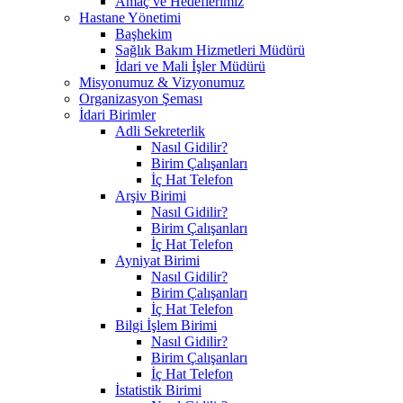
Amaç ve Hedeflerimiz
Hastane Yönetimi
Başhekim
Sağlık Bakım Hizmetleri Müdürü
İdari ve Mali İşler Müdürü
Misyonumuz & Vizyonumuz
Organizasyon Şeması
İdari Birimler
Adli Sekreterlik
Nasıl Gidilir?
Birim Çalışanları
İç Hat Telefon
Arşiv Birimi
Nasıl Gidilir?
Birim Çalışanları
İç Hat Telefon
Ayniyat Birimi
Nasıl Gidilir?
Birim Çalışanları
İç Hat Telefon
Bilgi İşlem Birimi
Nasıl Gidilir?
Birim Çalışanları
İç Hat Telefon
İstatistik Birimi