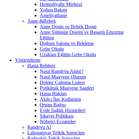
Hemodiyaliz Merkezi
Yoğun Bakım
Ameliyathane
Anne &Bebek
Anne Dostu ve Bebek Dostu
Anne Sütünün Önemi ve Başarılı Emzirme
Eğitimi
Doğum Salonu ve Bekleme
Gebe Okulu
Uzaktan Eğitim Gebe Okulu
Yönlendirme
Hasta Rehberi
Nasıl Randevu Alınır?
Nasıl Muayene Olurum
Doktor Çalışma Listesi
Poliklinik Muayene Saatleri
Hasta Hakları
Akılcı İlaç Kullanımı
Organ Bağışı
Evde Sağlık Hizmetleri
Şikayet Politikası
Nöbetçi Eczaneler
Randevu Al
Laboratuvar Tetkik Sonuçları
Radyoloji Tetkik Sonuçları