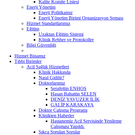
Kalite Komite Listesi
Enerji Yönetim
Enerji Politikamız
Enerji Yönetim Birimi Organizasyon Şeması
Hizmet Standartlarımız
Eğitim
Uzaktan Eğitim Sistemi
Klinik Rehber ve Protokoller
Bilgi Güvenliği
Hizmet Binamız
Tıbbi Birimler
Acil Sağlık Hizmetleri
Klinik Hakkında
Nasıl Gidilir?
Doktorlarımız
Şerafettin ENHOŞ
Hasan Bahattin SELEN
DENİZ YAVUZER İLİK
GALİP KARAKAYA
Doktor Çalışma Programı
Klinikten Haberler
Hastanemiz Acil Servisinde Yenileme
Çalışması Yapıldı.
Sıkça Sorulan Sorular